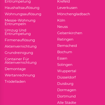
Entrümpelung
Krefeld
Haushaltsauflösung
Leverkusen
Wohnungsauflösung
Mönchengladbach
Messie-Wohnung
Köln
Entrümpeln
Neuss
Umzug Und
Gelsenkirchen
Entrümpelung
Ratingen
Firmenauflösung
Remscheid
Aktenvernichtung
Bochum
Grundreinigung
Essen
Container Für
Aktenvernichtung
Solingen
Demontage
Wuppertal
Wertanrechnung
Düsseldorf
Trödelladen
Duisburg
Dormagen
Dortmund
Alle Städte