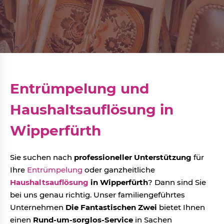
Entrümpelung und
Haushaltsauflösung in
Wipperfürth
Sie suchen nach
professioneller Unterstützung
für
Ihre
Entrümpelung
oder ganzheitliche
Haushaltsauflösung
in Wipperfürth
? Dann sind Sie
bei uns genau richtig. Unser familiengeführtes
Unternehmen
Die Fantastischen Zwei
bietet Ihnen
einen
Rund-um-sorglos-Service
in Sachen