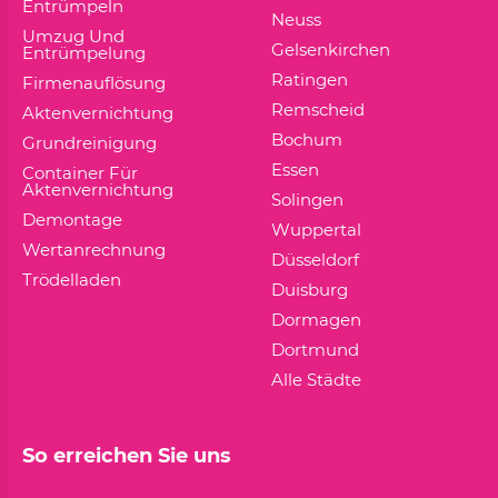
Entrümpeln
Neuss
Umzug Und
Gelsenkirchen
Entrümpelung
Ratingen
Firmenauflösung
Remscheid
Aktenvernichtung
Bochum
Grundreinigung
Essen
Container Für
Aktenvernichtung
Solingen
Demontage
Wuppertal
Wertanrechnung
Düsseldorf
Trödelladen
Duisburg
Dormagen
Dortmund
Alle Städte
So erreichen Sie uns